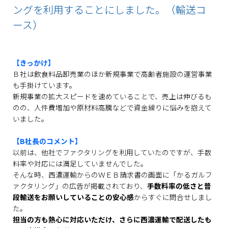
ングを利用することにしました。（輸送コ
ース）
【きっかけ】
Ｂ社は飲食料品卸売業のほか新規事業で高齢者施設の運営事業
も手掛けています。
新規事業の拡大スピードを速めていることで、売上は伸びるも
のの、人件費増加や原材料高騰などで資金繰りに悩みを抱えて
いました。
【B社長のコメント】
以前は、他社でファクタリングを利用していたのですが、手数
料率や対応には満足していませんでした。
そんな時、西濃運輸からのＷＥＢ請求書の画面に「かるガルフ
ァクタリング」の広告が掲載されており、
手数料率の低さと普
段輸送をお願いしていることの安心感
からすぐに問合せしまし
た。
担当の方も熱心に対応いただけ、さらに西濃運輸で配送したも