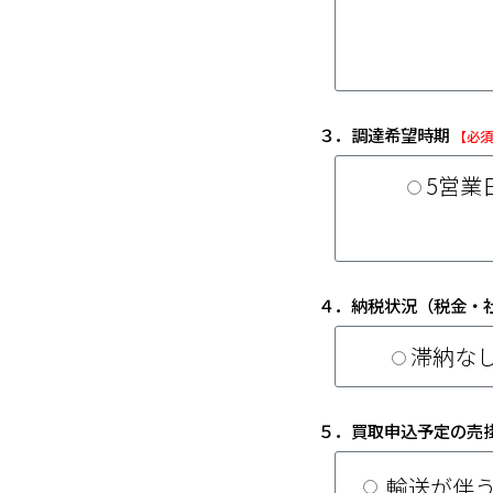
３．調達希望時期
【必
5営業
４．納税状況（税金・
滞納な
５．買取申込予定の売
輸送が伴