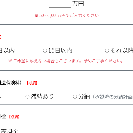
万円
※ 50～1,000万円でご入力ください
須】
日以内
15日以内
それ以
※ ご希望に添えない場合もございます。予めご了承ください。
社会保険料）
【必須】
し
滞納あり
分納
（承認済の分納計画
掛金
【必須】
う売掛金